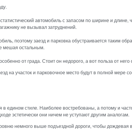
ду.
татистический автомобиль с запасом по ширине и длине, ч
багажнику не вызывал затруднений.
обиль, поэтому заезд и парковка обустраивается таким обр
не мешая остальным.
собенно от града. Стоит он недорого, а вот польза от него
зд на участок и парковочное место будут в полной мере с
я в едином стиле. Наиболее востребованы, а потому и час
оде эстетически они ничем не уступают другим аналогам.
ровню немного выше подъездной дороги, чтобы дождевая в