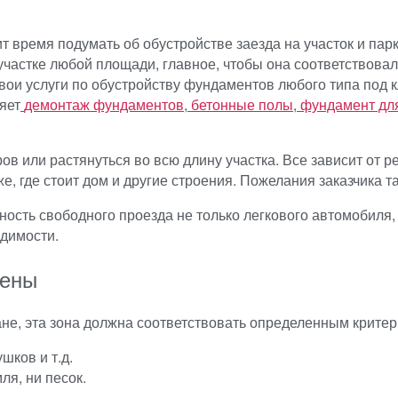
дит время подумать об обустройстве заезда на участок и п
а участке любой площади, главное, чтобы она соответствов
вои услуги по обустройству фундаментов любого типа под 
яет
демонтаж фундаментов
,
бетонные полы
,
фундамент дл
 или растянуться во всю длину участка. Все зависит от ре
же, где стоит дом и другие строения. Пожелания заказчика
ость свободного проезда не только легкового автомобиля, 
ходимости.
дены
не, эта зона должна соответствовать определенным критер
шков и т.д.
ля, ни песок.