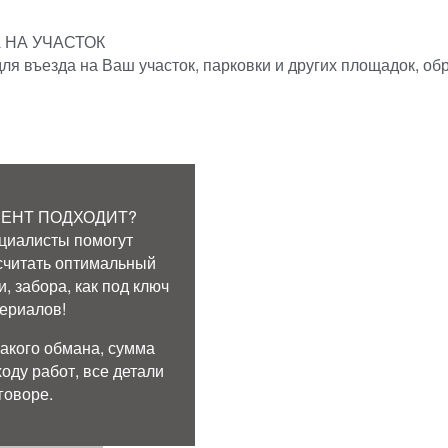
 НА УЧАСТОК
я въезда на Ваш участок, парковки и других площадок, об
МЕНТ ПОДХОДИТ?
циалисты помогут
асчитать оптимальный
, забора, как под ключ
териалов!
акого обмана, сумма
оду работ, все детали
говоре.