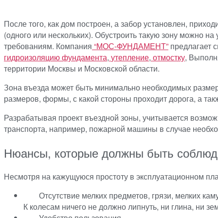
После того, как дом построен, а забор установлен, прихо
(одного или нескольких). Обустроить такую зону можно н
требованиям.
Компания
“МОС-ФУНДАМЕНТ”
предлагает с
гидроизоляцию фундамента
,
утепление
,
отмостку
, Выполн
территории Москвы и Московской области.
Зона въезда может быть минимально необходимых размеров
размеров, формы, с какой стороны проходит дорога, а так
Разрабатывая проект въездной зоны, учитывается возможн
транспорта, например, пожарной машины в случае необ
Нюансы, которые должны быть соблю
Несмотря на кажущуюся простоту в эксплуатационном пла
Отсутствие мелких предметов, грязи, мелких каму
К колесам ничего не должно липнуть, ни глина, ни зем
Удобство пользования.