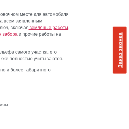
арковочном месте для автомобиля
ала всем заявленным
ключ, включая
земляные работы
,
я забора
и прочие работы на
Заказ звонка
льефа самого участка, его
 также полностью учитываются.
но и более габаритного
иям: