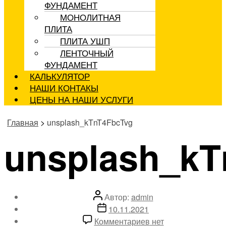
ФУНДАМЕНТ
МОНОЛИТНАЯ
ПЛИТА
ПЛИТА УШП
ЛЕНТОЧНЫЙ
ФУНДАМЕНТ
КАЛЬКУЛЯТОР
НАШИ КОНТАКЫ
ЦЕНЫ НА НАШИ УСЛУГИ
Главная
>
unsplash_kTnT4FbcTvg
unsplash_kT
Автор
Автор:
admin
записи
Дата
10.11.2021
записи
к
Комментариев
нет